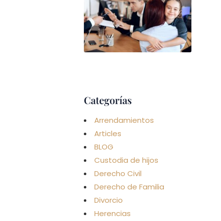
GUAR
CUST
Y
ALIM
(PAR
NO
CAS
CON 
Leer má
Categorías
Arrendamientos
Articles
BLOG
Custodia de hijos
Derecho Civil
Derecho de Familia
Divorcio
Herencias