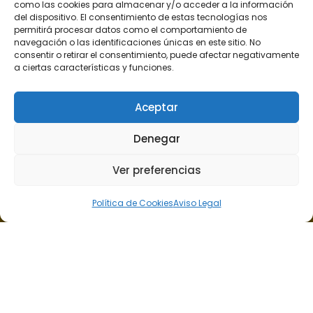
como las cookies para almacenar y/o acceder a la información
del dispositivo. El consentimiento de estas tecnologías nos
permitirá procesar datos como el comportamiento de
Haz clic para aceptar cookies de
navegación o las identificaciones únicas en este sitio. No
marketing y permitir este
consentir o retirar el consentimiento, puede afectar negativamente
contenido
a ciertas características y funciones.
Aceptar
Denegar
Ver preferencias
Calle Presidente Alvear nº 6, 2º A, 35006, Las Palmas de
Gran Canaria.
Política de Cookies
Aviso Legal
@ 2023 Romero Gallo Abogadas
Accesibilidad
Aviso Legal
Política de Cookies