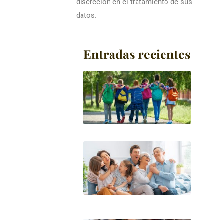
discreción en el tratamiento de sus
datos.
Entradas recientes
AUTO
CAMB
COLE
MEN
Leer má
PENS
ALIM
HIJO
MAY
DE E
Leer má