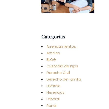
ALIM
(PAR
NO
CAS
CON 
Leer má
Categorías
Arrendamientos
Articles
BLOG
Custodia de hijos
Derecho Civil
Derecho de Familia
Divorcio
Herencias
Laboral
Penal