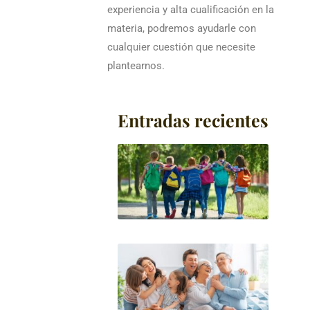
experiencia y alta cualificación en la
materia, podremos ayudarle con
cualquier cuestión que necesite
plantearnos.
Entradas recientes
AUTO
CAMB
COLE
MEN
Leer má
PENS
ALIM
HIJO
MAY
DE E