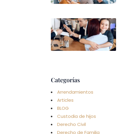
Leer má
GUAR
CUST
Y
ALIM
(PAR
NO
CAS
CON 
Leer má
Categorías
Arrendamientos
Articles
BLOG
Custodia de hijos
Derecho Civil
Derecho de Familia