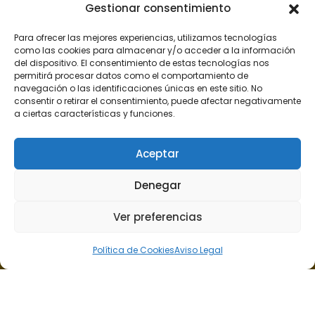
Gestionar consentimiento
Para ofrecer las mejores experiencias, utilizamos tecnologías
como las cookies para almacenar y/o acceder a la información
del dispositivo. El consentimiento de estas tecnologías nos
permitirá procesar datos como el comportamiento de
Haz clic para aceptar cookies de
navegación o las identificaciones únicas en este sitio. No
marketing y permitir este
consentir o retirar el consentimiento, puede afectar negativamente
contenido
a ciertas características y funciones.
Aceptar
Denegar
Ver preferencias
Calle Presidente Alvear nº 6, 2º A, 35006, Las Palmas de
Gran Canaria.
Política de Cookies
Aviso Legal