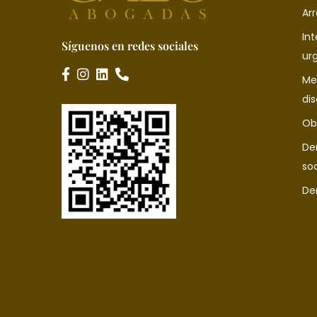
Ar
In
Síguenos en redes sociales
ur
Me
di
Ob
De
soc
De