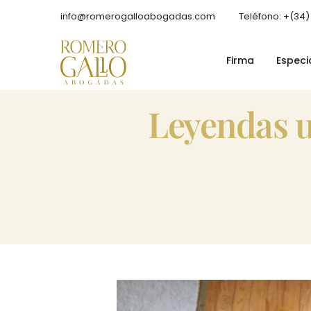
info@romerogalloabogadas.com
Teléfono: +(34)
Firma
Especi
leyendas urbanas en el divorcio: el abandono del