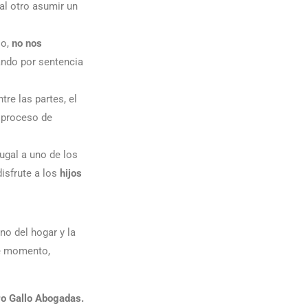
al otro asumir un
io,
no nos
ando por sentencia
re las partes, el
l proceso de
ugal a uno de los
isfrute a los
hijos
no del hogar y la
se momento,
o Gallo Abogadas.