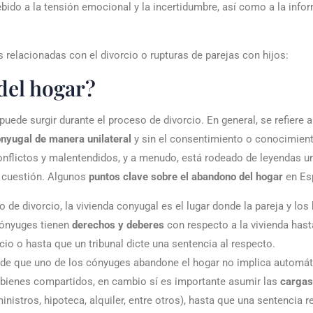
ebido a la tensión emocional y la incertidumbre, así como a la info
elacionadas con el divorcio o rupturas de parejas con hijos:
del hogar?
ede surgir durante el proceso de divorcio. En general, se refiere a 
onyugal de manera unilateral
y sin el consentimiento o conocimient
conflictos y malentendidos, y a menudo, está rodeado de leyendas 
a cuestión. Algunos
puntos clave sobre el abandono del hogar
en Es
 de divorcio, la vivienda conyugal es el lugar donde la pareja y lo
cónyuges tienen
derechos y deberes
con respecto a la vivienda has
cio o hasta que un tribunal dicte una sentencia al respecto.
 de que uno de los cónyuges abandone el hogar no implica automá
s bienes compartidos, en cambio sí es importante asumir las
cargas
istros, hipoteca, alquiler, entre otros), hasta que una sentencia r