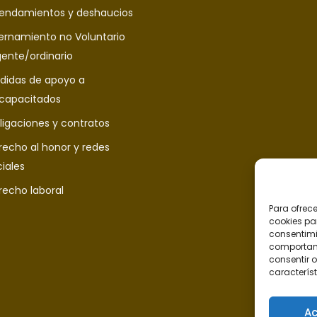
rendamientos y deshaucios
ternamiento no Voluntario
gente/ordinario
didas de apoyo a
scapacitados
ligaciones y contratos
recho al honor y redes
iales
recho laboral
Para ofrec
cookies pa
consentimi
comportami
consentir o
característ
Ac