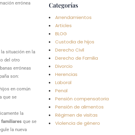
rmación errónea
Categorías
Arrendamientos
Articles
BLOG
Custodia de hijos
Derecho Civil
la situación en la
Derecho de Familia
o del otro
Divorcio
urbanas erróneas
Herencias
paña son:
Laboral
s hijos en común
Penal
ta que se
Pensión compensatoria
Pensión de alimentos
ticamente la
Régimen de visitas
 familiares
que se
Violencia de género
egule la nueva