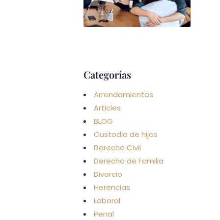
ALIM
(PAR
NO
CAS
CON 
Leer má
Categorías
Arrendamientos
Articles
BLOG
Custodia de hijos
Derecho Civil
Derecho de Familia
Divorcio
Herencias
Laboral
Penal