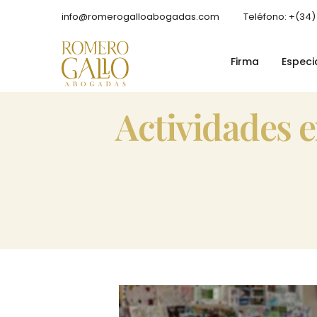
info@romerogalloabogadas.com
Teléfono: +(34)
Firma
Especi
actividades extraescolares de los hijos: ¿quién debe