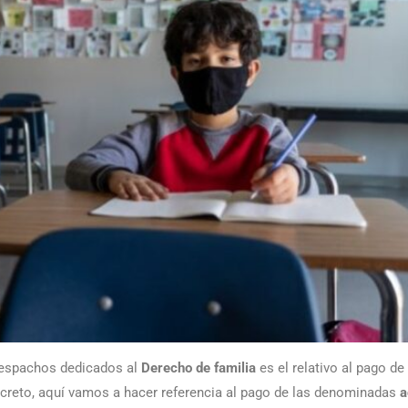
Despachos dedicados al
Derecho de familia
es el relativo al pago de
ncreto, aquí vamos a hacer referencia al pago de las denominadas
a