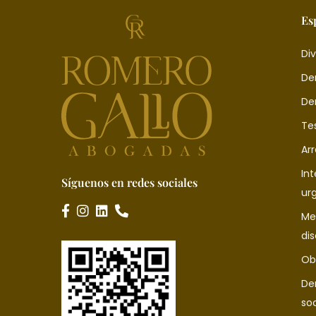
Es
Div
De
De
Te
Ar
In
Síguenos en redes sociales
ur
Me
di
Ob
De
soc