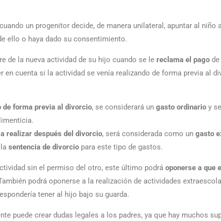
uando un progenitor decide, de manera unilateral, apuntar al niño a
de ello o haya dado su consentimiento.
re de la nueva actividad de su hijo cuando se le
reclama el pago
de 
r en cuenta si la actividad se venía realizando de forma previa al di
o de forma previa al divorcio
, se considerará un
gasto ordinario
y s
limenticia.
a realizar después del divorcio
, será considerada como un
gasto e
 la
sentencia de divorcio
para este tipo de gastos.
ctividad sin el permiso del otro, este último podrá
oponerse a que el
 También podrá oponerse a la realización de actividades extraescola
spondería tener al hijo bajo su guarda.
ente puede crear dudas legales a los padres, ya que hay muchos su