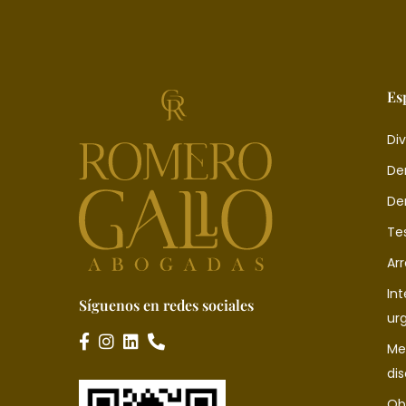
Es
Div
De
De
Te
Ar
In
Síguenos en redes sociales
ur
Me
di
Ob