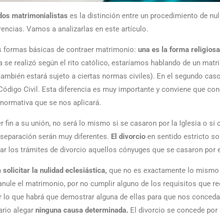
os matrimonialistas
es la distinción entre un procedimiento de nul
rencias. Vamos a analizarlas en este artículo.
 formas básicas de contraer matrimonio:
una es la forma religiosa
da se realizó según el rito católico, estaríamos hablando de un mat
mbién estará sujeto a ciertas normas civiles). En el segundo caso
Código Civil. Esta diferencia es muy importante y conviene que c
 normativa que se nos aplicará.
in a su unión, no será lo mismo si se casaron por la Iglesia o si 
a separación serán muy diferentes.
El divorcio
en sentido estricto sol
ciar los trámites de divorcio aquellos cónyuges que se casaron por e
n
solicitar la nulidad eclesiástica,
que no es exactamente lo mismo 
e anule el matrimonio, por no cumplir alguno de los requisitos que r
lo que habrá que demostrar alguna de ellas para que nos concedan
ario alegar
ninguna causa determinada.
El divorcio se concede por 