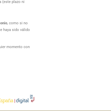
 (este plazo ni
monio
, como si no
te haya sido válido
lquier momento con