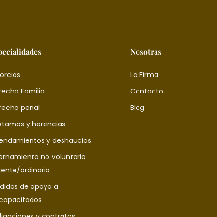
pecialidades
Nosotras
orcios
La Firma
recho Familia
Contacto
recho penal
Blog
stamos y herencias
rendamientos y deshaucios
ternamiento no Voluntario
gente/ordinario
didas de apoyo a
scapacitados
ligaciones y contratos